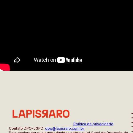
Política de privacidade
Contato DPO-LGPD:
dpo@lapisraro.com.br
Para esclarecer quaisquer dúvidas sobre a Lei Geral de Proteção de