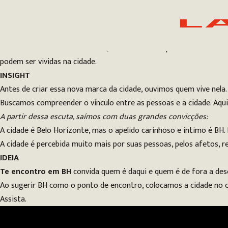
A NOVA MARCA TURÍSTICA DE BELO HORIZONTE
Cliente: Prefeitura de Belo Horizonte
CONTEXTO
A Prefeitura de Belo Horizonte, como forma de promover o setor 
podem ser vividas na cidade.
INSIGHT
Antes de criar essa nova marca da cidade, ouvimos quem vive nela.
Buscamos compreender o vínculo entre as pessoas e a cidade. Aqui
A partir dessa escuta, saímos com duas grandes convicções:
A cidade é Belo Horizonte, mas o apelido carinhoso e íntimo é BH.
A cidade é percebida muito mais por suas pessoas, pelos afetos, r
IDEIA
Te encontro em BH
convida quem é daqui e quem é de fora a desc
Ao sugerir BH como o ponto de encontro, colocamos a cidade no c
Assista.