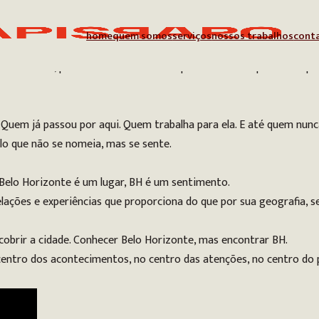
home
quem somos
serviços
nossos trabalhos
cont
de turismo, precisava de uma marca que fosse mais que uma repre
 Quem já passou por aqui. Quem trabalha para ela. E até quem nunc
lo que não se nomeia, mas se sente.
 Belo Horizonte é um lugar, BH é um sentimento.
elações e experiências que proporciona do que por sua geografia, 
obrir a cidade. Conhecer Belo Horizonte, mas encontrar BH.
entro dos acontecimentos, no centro das atenções, no centro do p