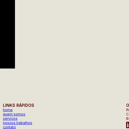
LINKS RÁPIDOS
O
home
R
quem somos
C
serviços
B
nossos trabalhos
contato