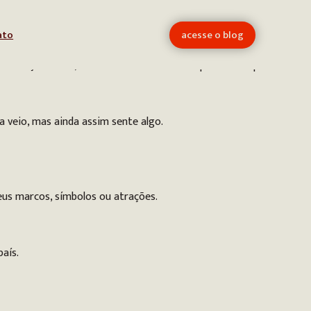
ato
acesse o blog
sentação visual, mas um manifesto das experiências que só
a veio, mas ainda assim sente algo.
seus marcos, símbolos ou atrações.
aís.