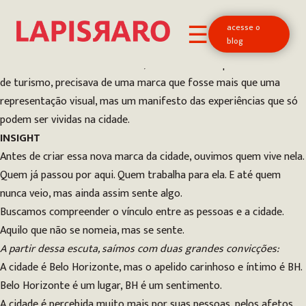
A NOVA MARCA TURÍSTICA DE BELO HORIZONTE
Cliente: Prefeitura de Belo Horizonte
acesse o
☰
blog
CONTEXTO
A Prefeitura de Belo Horizonte, como forma de promover o setor
de turismo, precisava de uma marca que fosse mais que uma
representação visual, mas um manifesto das experiências que só
podem ser vividas na cidade.
INSIGHT
Antes de criar essa nova marca da cidade, ouvimos quem vive nela.
Quem já passou por aqui. Quem trabalha para ela. E até quem
nunca veio, mas ainda assim sente algo.
Buscamos compreender o vínculo entre as pessoas e a cidade.
Aquilo que não se nomeia, mas se sente.
A partir dessa escuta, saímos com duas grandes convicções:
A cidade é Belo Horizonte, mas o apelido carinhoso e íntimo é BH.
Belo Horizonte é um lugar, BH é um sentimento.
A cidade é percebida muito mais por suas pessoas, pelos afetos,