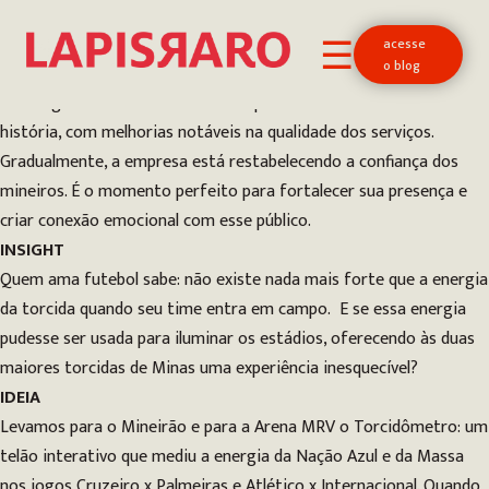
A ENERGIA DA TORCIDA ILUMINA OS ESTÁDIOS
Cliente: Cemig
acesse
☰
o blog
CONTEXTO
A Cemig está executando o maior plano de investimentos da sua
história, com melhorias notáveis na qualidade dos serviços.
Gradualmente, a empresa está restabelecendo a confiança dos
mineiros. É o momento perfeito para fortalecer sua presença e
criar conexão emocional com esse público.
INSIGHT
Quem ama futebol sabe: não existe nada mais forte que a energia
da torcida quando seu time entra em campo. E se essa energia
pudesse ser usada para iluminar os estádios, oferecendo às duas
maiores torcidas de Minas uma experiência inesquecível?
IDEIA
Levamos para o Mineirão e para a Arena MRV o Torcidômetro: um
telão interativo que mediu a energia da Nação Azul e da Massa
nos jogos Cruzeiro x Palmeiras e Atlético x Internacional. Quando