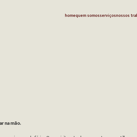
home
quem somos
serviços
nossos tra
ar na mão.