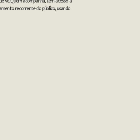
 que vê. Quem acompanha, tem acesso a
tamento recorrente do público, usando