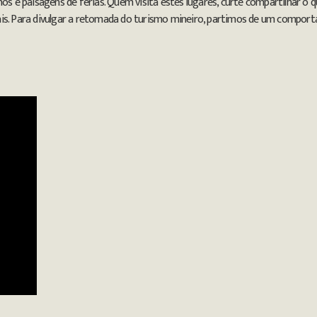
s e paisagens de férias. Quem visita estes lugares, curte compartilhar o
eais. Para divulgar a retomada do turismo mineiro, partimos de um compor