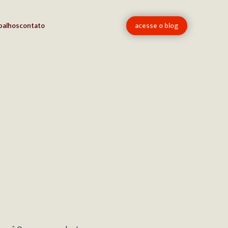
balhos
contato
acesse o blog