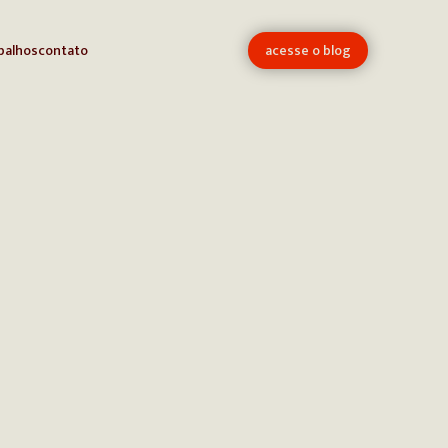
balhos
contato
acesse o blog